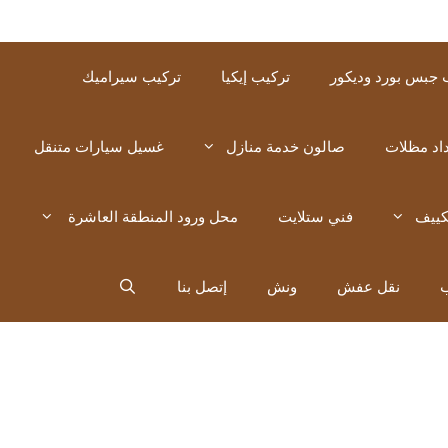
 جبس بورد وديكور
تركيب إيكيا
تركيب سيراميك
اد مظلات
صالون خدمة منازل
غسيل سيارات متنقل
كييف
فني ستلايت
محل ورود المنطقة العاشرة
ب
نقل عفش
ونش
إتصل بنا