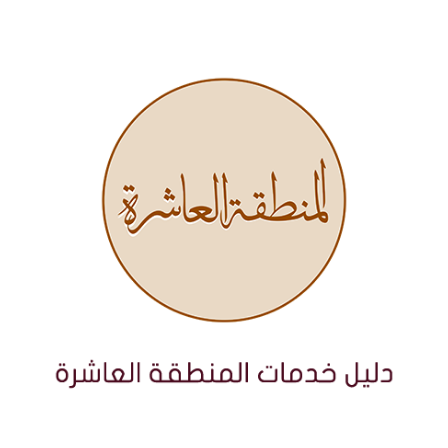
نتقل
لى
لمحتوى