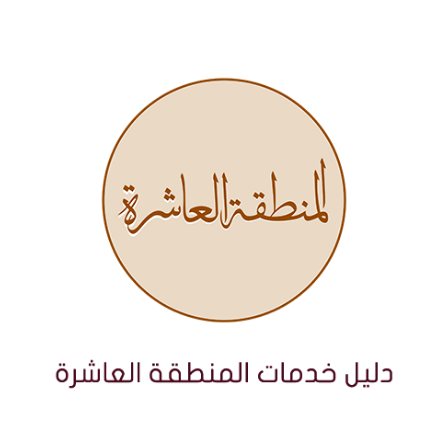
نتقل
لى
لمحتوى