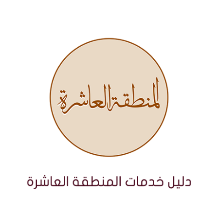
نتقل
لى
لمحتوى