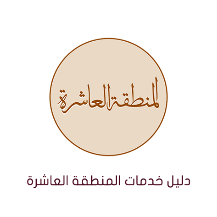
نتقل
لى
لمحتوى