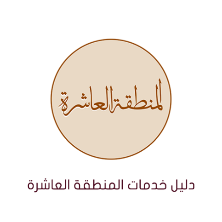
نتقل
لى
لمحتوى