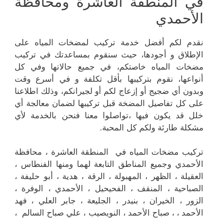
في المنطقة العاشرة ومحافظة
الأحمدي
نقدم لكم أفضل خدمة تركيب لمضخات المياه على
الإطلاق و أجودها، حيث سنقوم بمساعدتك في تركيب
مضخات المياه خاصتكم، في جميع حالاتها وفي كل
أنواعها، نقوم بتركيبها بأقل تكلفة و في أسرع وقت
وبدون أي ضجيج أو إزعاج لكم أو لجيرانكم، وذلك اطلاعنا
على كل تفاصيل المضخة قبل تركيبها لضمان معالجة أي
خلل قد يكون فيها ،تواصلوا معنا فنحن بالخدمة لأي
مشكلة طارئة ولكم كل المحبة.
تركيب مضخات المياه في المنطقة العاشرة ، محافظة
الأحمدي وجميع المناطق التابعة لهما ومنها الفنطاس ،
العقيلة ، الظهر ، المهبولة ، الرقة ، هدية ، أبو حليفة ،
الصباحية ، المنقف ، الفحيحيل ، الأحمدي ، الوفرة ،
الزور ، الخيران ، بنيدر ، الجليعة ، جابر العلي ، فهد
الأحمد ، ، صباح الأحمد ، النويصيب ، علي صباح السالم ،