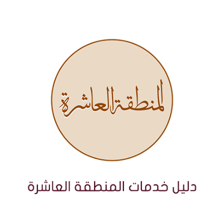
نتقل
لى
لمحتوى