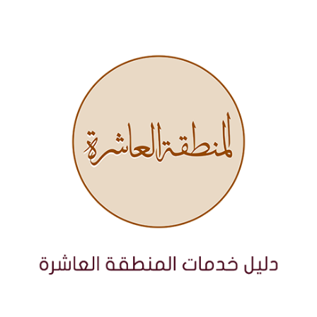
نتقل
لى
لمحتوى