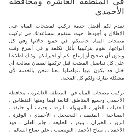
في المنطقة العاشرة ومحافظة
الأحمدي
نقدم لكم أفضل خدمة تركيب لمضخات المياه على
الإطلاق و أجودها، حيث سنقوم بمساعدتك في تركيب
مضخات المياه خاصتكم، في جميع حالاتها وفي كل
أنواعها، نقوم بتركيبها بأقل تكلفة و في أسرع وقت
وبدون أي ضجيج أو إزعاج لكم أو لجيرانكم، وذلك اطلاعنا
على كل تفاصيل المضخة قبل تركيبها لضمان معالجة أي
خلل قد يكون فيها ،تواصلوا معنا فنحن بالخدمة لأي
مشكلة طارئة ولكم كل المحبة.
تركيب مضخات المياه في المنطقة العاشرة ، محافظة
الأحمدي وجميع المناطق التابعة لهما ومنها الفنطاس ،
العقيلة ، الظهر ، المهبولة ، الرقة ، هدية ، أبو حليفة ،
الصباحية ، المنقف ، الفحيحيل ، الأحمدي ، الوفرة ،
الزور ، الخيران ، بنيدر ، الجليعة ، جابر العلي ، فهد
الأحمد ، ، صباح الأحمد ، النويصيب ، علي صباح السالم ،