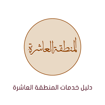
نتقل
لى
لمحتوى