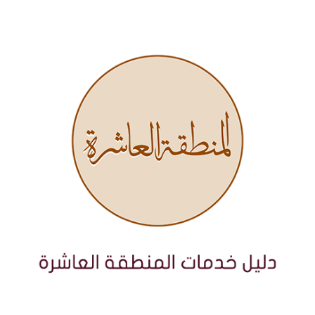
نتقل
لى
لمحتوى