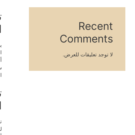
ت
Recent
ا
Comments
ي
ا
لا توجد تعليقات للعرض.
أ
س
ا
ت
ا
ت
ل