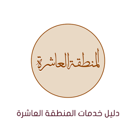
نتقل
لى
لمحتوى