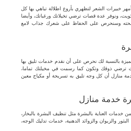
هر خبيرات الشعر لتظهري بأروع اطلالة تباهي بها كل
يت، ونوفر عدة قصات ترضي تخيلاتك ورغباتك، وأيضا
ز صحته وسنحرص على الحفاظ على شعرك جذاب لامع
رة
يلة مميزة بالنسبة لك نحرص على أن نقدم خدمات تليق بها
يث ترضي ذوقك وتكون كما رسمت في مخيلتك تماما،
مة منازل أن كل وجه تليق به تسريحة أو مكياج معين
ة خدمة منازل
من خدمات العناية بالبشرة مثل تنظيف البشرة بالبخار،
بثور والزيوان والزوائد الدهنية، خدمات تدليك الوجه،