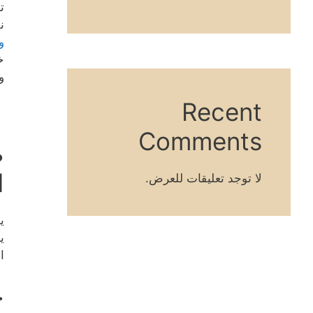
ت
ن
و
خ
و
Recent
Comments
ص
ا
لا توجد تعليقات للعرض.
ي
ي
ا
خ