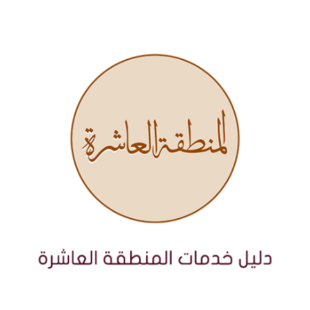
نتقل
لى
لمحتوى