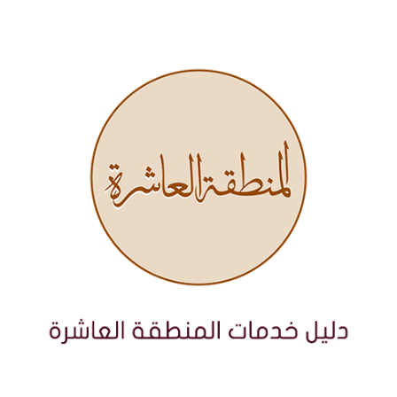
نتقل
لى
لمحتوى