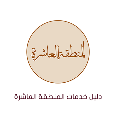
نتقل
لى
لمحتوى