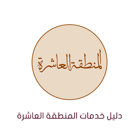
نتقل
لى
لمحتوى