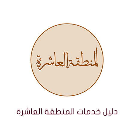
نتقل
لى
لمحتوى