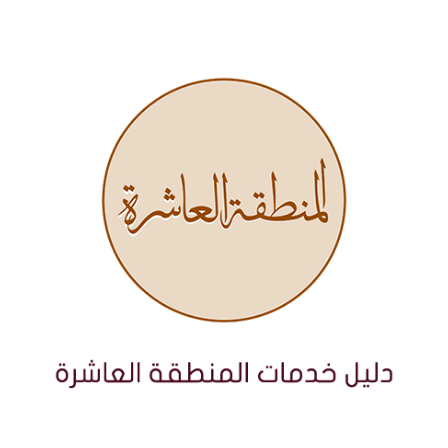
نتقل
لى
لمحتوى