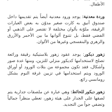
الأطفال.
وردة معدنية:
يوجد ورود معدنية أيضاً يتم تقديمها داخل
صندوق أنيق به كارت صغير مدوّن به بعض العبارات
الرقيقة، ملوّنة بألوان مختلفة لا تقتصر على الذهبي أو
الفضي فقط، بل تتنوع ألوانها ما بين الأحمر والأزرق
والزهري والبنفسجي وغيرها من الألوان.
زهور ديكور
: يوجد عقود زهور بلاستيكية رقيقة ورائعة
تصلح لاستخدامها كديكور منزلي للتزين، ومنها عدة صور
وأشكال، فقد تكون مجموعة من بتلات الورود أو أوراق
الورود ويتم استخدامها في تزيين غرفة النوم بشكل
رومانسي رائع.
زهور ديكور للحائط:
وهي عبارة عن ملصقات جدارية يتم
لصقها على الجدار على هيئة زهور، تعطي منظراً جمالياً
وتضفي جواً من التجديد.