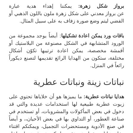
برواز شكل زهرة:
يمكننا إهداء هدية عبارة
عن برواز معدني على شكل زهرة ملون باللون الذهبي أو
الفضي ليتم وضع صورة زفاف به على سبيل المثال.
باقات ورد يمكن اعادة تشكيلها
: أيضاً يوجد مجموعة من
الورود المتشابهة في الشكل مصنوعة من البلاستيك أو
أقمشة مخصصة، يمكن اعادة ترتيبها تكوّن أشكال
مختلفة، ستكون من الهدايا الرائع تقديمها لتصنع ديكوراً
رائعاً في المنزل.
نباتات زينة ونباتات عطرية
هدايا نباتات عطرية
:
ما يميزها هو أن خلاياها تحتوي على
زيوت عطرية طبيعية لها استخدامات عديدة والتي قد
دخول في بعض المأكولات والمشروبات، أو تستخدم في
صناعة العطور، أو التداوي بها في بعض الأحيان،، و أيضاً
في صنع الأدوية ومستحضرات التجميل، ويمكنكم اقتناء