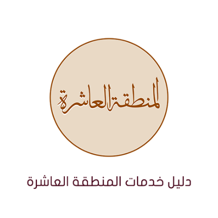
نتقل
لى
لمحتوى