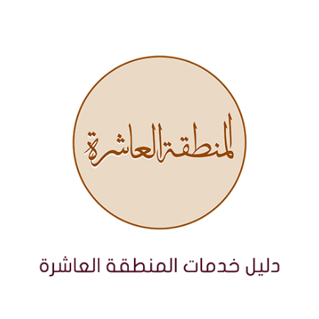
نتقل
لى
لمحتوى