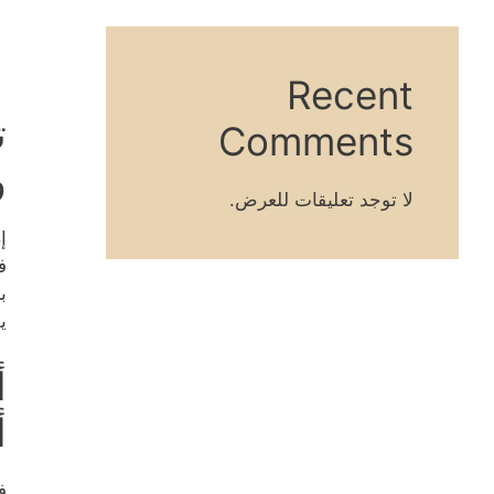
Recent
ت
Comments
و
لا توجد تعليقات للعرض.
إ
ف
ب
ي
أ
أ
ف