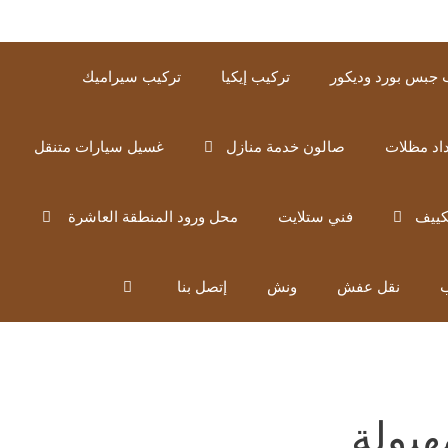
 جبس بورد وديكور
تركيب إيكيا
تركيب سيراميك
اد مظلات
صالون خدمة منازل
غسيل سيارات متنقل
كييف
فني ستلايت
محل ورود المنطقة العاشرة
ب
نقل عفش
ونش
إتصل بنا
بولة