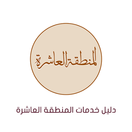
نتقل
لى
لمحتوى