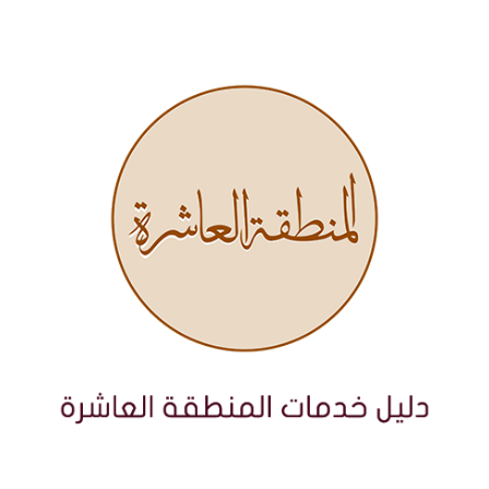
نتقل
لى
لمحتوى