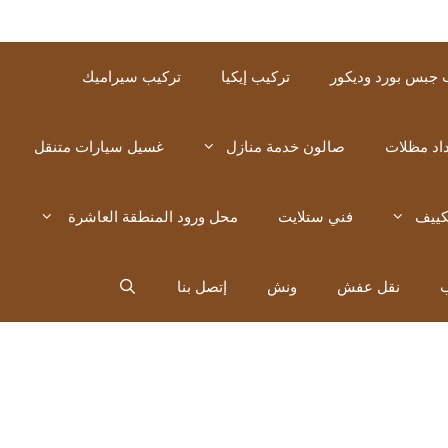
 جبس بورد وديكور
تركيب إيكيا
تركيب سيراميك
اد مظلات
صالون خدمة منازل
غسيل سيارات متنقل
كييف
فني ستلايت
محل ورود المنطقة العاشرة
ب
نقل عفش
ونش
إتصل بنا