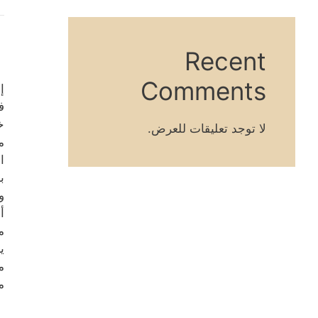
Recent
Comments
إ
ف
خ
لا توجد تعليقات للعرض.
م
ا
ب
و
أ
م
ي
م
م