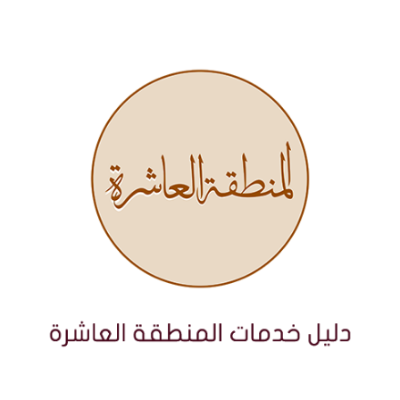
نتقل
لى
لمحتوى